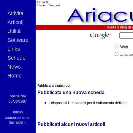
a cura di:
Cristiano Vergani
Attività
Articoli
visita il blog d
Utilità
Software
Web
Links
ariacu
Schede
News
Home
Pubblica annunci qui
Pubblicata una nuova scheda
online dal
05/06/1997
I dispositivi Ultravioletti per il trattamento dell'aria
ultimo
aggiornamento:
08/10/2011
Pubblicati alcuni nuovi articoli