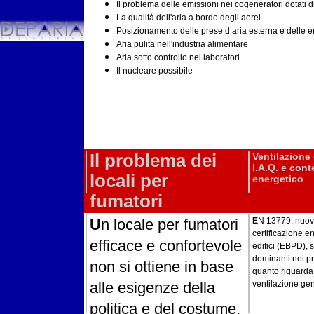
Il problema delle emissioni nei cogeneratori dotati 
La qualità dell'aria a bordo degli aerei
Posizionamento delle prese d’aria esterna e delle e
Aria pulita nell'industria alimentare
Aria sotto controllo nei laboratori
Il nucleare possibile
Il problema dei
Ventilazione
I.A.Q. e con
locali per
energetico
fumatori
U
n locale per fumatori
E
N 13779, nuov
certificazione e
efficace e confortevole
edifici (EBPD), 
dominanti nei p
non si ottiene in base
quanto riguarda 
alle esigenze della
ventilazione gen
politica e del costume,